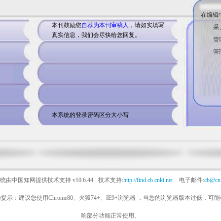
在编辑
本刊鼓励您
自荐为本刊审稿人
，请如实填写
采
真实信息，我们会尽快给您回复。
管
管
本系统的登录密码区分大小写
统由中国知网提供技术支持
v10.6.44
技术支持:
http://find.cb.cnki.net
电子邮件:
cb@cnk
提示：建议您使用Chrome80、火狐74+、IE9+浏览器 ，当您的浏览器版本过低，可
响部分功能正常使用。