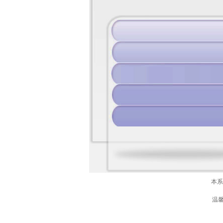
本系
温馨